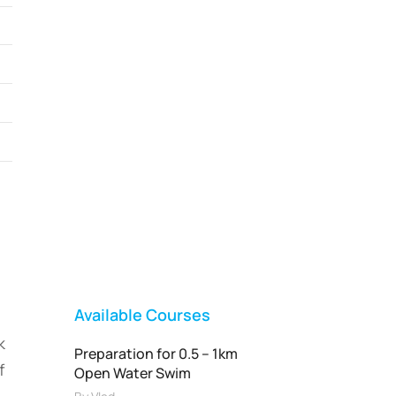
Vladswim Memberships
Check out our plans!
FEATURED
Available Courses
k
Preparation for 0.5 – 1km
f
Open Water Swim