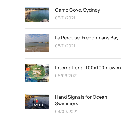
Camp Cove, Sydney
05/11/2021
La Perouse, Frenchmans Bay
05/11/2021
International 100x100m swim
06/09/2021
n
Hand Signals for Ocean
Swimmers
es
03/09/2021
,