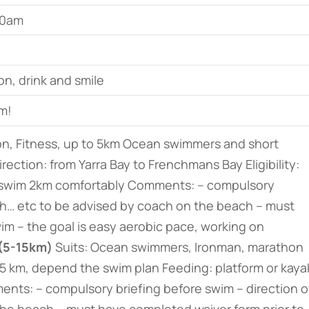
40am
ion, drink and smile
m!
lon, Fitness, up to 5km Ocean swimmers and short
ction: from Yarra Bay to Frenchmans Bay Eligibility:
o swim 2km comfortably Comments: – compulsory
gth… etc to be advised by coach on the beach – must
im – the goal is easy aerobic pace, working on
 (5-15km)
Suits: Ocean swimmers, Ironman, marathon
5 km, depend the swim plan Feeding: platform or kaya
ents: – compulsory briefing before swim – direction o