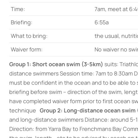
Time:
7am, meet at 6:
Briefing:
6:55a
What to bring:
the usual, nutrit
Waiver form:
No waiver no swi
Group 1: Short ocean swim (3-5km)
suits: Triath
distance swimmers Session time: 7am to 8:30am Dire
must be confident in the ocean and to be able t
briefing before swim – direction of the swim, len
have completed waiver form prior to first ocean sw
technique
Group 2: Long-distance ocean swim
and long-distance swimmers Distance: around 5-1
Direction: from Yarra Bay to Frenchmans Bay Comm