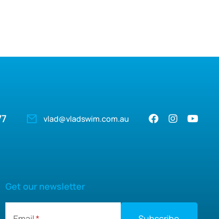
te
77
vlad@vladswim.com.au
Get our newsletter
Email